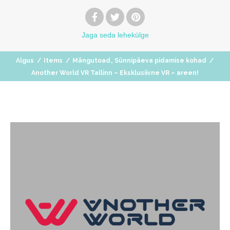
Jaga
seda lehekülge
,
Algus
/
Items
/
Mängutoad
Sünnipäeva pidamise kohad
/
Another World VR Tallinn – Eksklusiivne VR – areen!