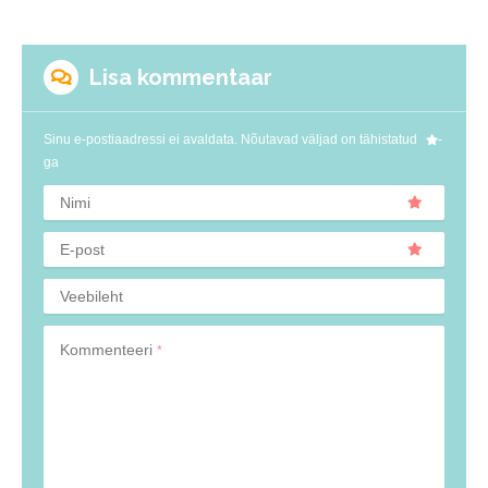
Lisa kommentaar
Sinu e-postiaadressi ei avaldata.
Nõutavad väljad on tähistatud
-
ga
Nimi
E-post
Veebileht
Kommenteeri
*