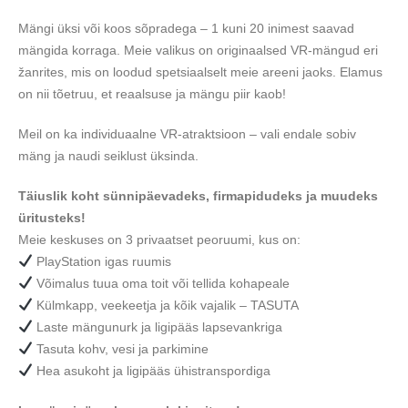
Mängi üksi või koos sõpradega – 1 kuni 20 inimest saavad
mängida korraga. Meie valikus on originaalsed VR-mängud eri
žanrites, mis on loodud spetsiaalselt meie areeni jaoks. Elamus
on nii tõetruu, et reaalsuse ja mängu piir kaob!
Meil on ka individuaalne VR-atraktsioon – vali endale sobiv
mäng ja naudi seiklust üksinda.
Täiuslik koht sünnipäevadeks, firmapidudeks ja muudeks
üritusteks!
Meie keskuses on 3 privaatset peoruumi, kus on:
PlayStation igas ruumis
Võimalus tuua oma toit või tellida kohapeale
Külmkapp, veekeetja ja kõik vajalik – TASUTA
Laste mängunurk ja ligipääs lapsevankriga
Tasuta kohv, vesi ja parkimine
Hea asukoht ja ligipääs ühistranspordiga