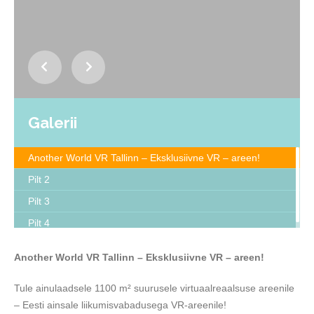
Galerii
Another World VR Tallinn – Eksklusiivne VR – areen!
Pilt 2
Pilt 3
Pilt 4
Another World VR Tallinn – Eksklusiivne VR – areen!
Tule ainulaadsele 1100 m² suurusele virtuaalreaalsuse areenile
– Eesti ainsale liikumisvabadusega VR-areenile!