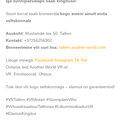
Iga sünnipäevalaps saab kingituse!
Soovi korral saab broneerida
kogu areeni ainult enda
seltskonnale
.
Asukoht:
Mustamäe tee 50, Tallinn
Kontakt:
+37256256302
Broneerimine või uuri lisa:
tallinn.another-world.com
Liituge meiega:
Facebook
Instagram
Tik Tok
Ootame teid Another World VR-is!
VR. Emotsioonid. Ühtsus.
Tule üksi või kogu seltskonnaga – elamus on garanteeritud!
#VRTallinn #VRAreen #SünnipäevVRis
#VirtuaalreaalsusTallinnas #LiikumisvabadusVR
#ElamusKingitus