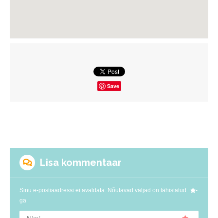
Save
Lisa kommentaar
Sinu e-postiaadressi ei avaldata.
Nõutavad väljad on tähistatud
-
ga