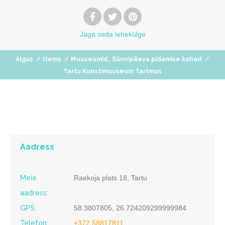
Jaga
seda lehekülge
,
Algus
/
Items
/
Muuseumid
Sünnipäeva pidamise kohad
/
Tartu Kunstimuuseum Tartmus
Aadress
Meie
Raekoja plats 18, Tartu
aadress:
GPS:
58.3807805, 26.724209299999984
Telefon:
+372 58817811